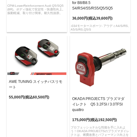
for B8/B8.5
CPM-LowerReinforcement Audi Q5/SQ5
S4/RS4/S5/RS5/Q5/SQ5
(8R)。ボディ強化で安定性・快適性向上。
振動軽減、取り付け簡単。耐久性抜群。
36,000円(税込39,600円)
-034モータースポーツ- アウディA4/S/RS,
A5/S/RS,Q5/S
AWE TUNING スイッチパスリモ
ート
55,000円(税込60,500円)
OKADA PROJECTS プラズマダ
イレクト Q5 3.2FSI / 3.0TFSI
quattro
175,000円(税込192,500円)
プロフェッショナルな性能を手に入れよ
う！OKADA PROJECTSのプラズマダイレ
クトは、燃費改善とパフォーマンス向上を