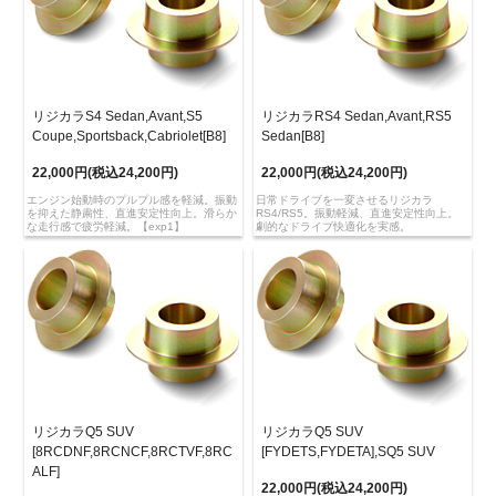
リジカラS4 Sedan,Avant,S5
リジカラRS4 Sedan,Avant,RS5
Coupe,Sportsback,Cabriolet[B8]
Sedan[B8]
22,000円(税込24,200円)
22,000円(税込24,200円)
エンジン始動時のプルプル感を軽減。振動
日常ドライブを一変させるリジカラ
を抑えた静粛性、直進安定性向上。滑らか
RS4/RS5。振動軽減、直進安定性向上。
な走行感で疲労軽減。【exp1】
劇的なドライブ快適化を実感。
リジカラQ5 SUV
リジカラQ5 SUV
[8RCDNF,8RCNCF,8RCTVF,8RC
[FYDETS,FYDETA],SQ5 SUV
ALF]
22,000円(税込24,200円)