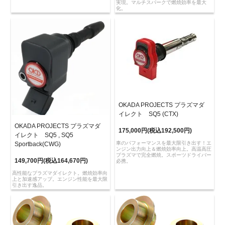
実現。マルチスパークで燃焼効率を最大
化。
OKADA PROJECTS プラズマダ
イレクト SQ5 (CTX)
OKADA PROJECTS プラズマダ
175,000円(税込192,500円)
イレクト SQ5 , SQ5
車のパフォーマンスを最大限引き出す！エ
Sportback(CWG)
ンジン出力向上＆燃焼効率向上。高温高圧
プラズマで完全燃焼。スポーツドライバー
149,700円(税込164,670円)
必携。
高性能なプラズマダイレクト。燃焼効率向
上と加速感アップ。エンジン性能を最大限
引き出す逸品。