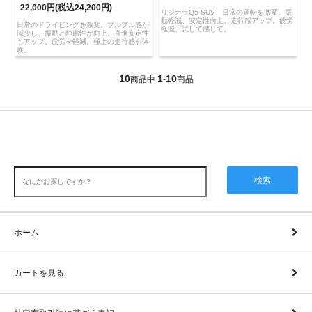
22,000円(税込24,200円)
リジカラQ5 SUV、日常の運転を激変。振
動軽減、安定性向上、走行感アップ。疲労
日常のドライビングを激変。プルプル感が
軽減、試して感じて。
減少し、振動と静粛性が向上。直進安定性
もアップ。疲労を軽減。極上の走行感を体
験。
10
1
10
商品中
-
商品
検索
ホーム
カートを見る