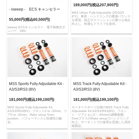
189,000円(税込207,900円)
- isweep - ECS キャンセラー
MSS Urban Fully Adjustable Q5/SQ5
(FY)。車高・ハンドリングの最適バランス
55,000円(税込60,500円)
を実現。純正サスペンションの乗り心地を
向上し、快適なドライブを提供。
isweep ECSキャンセラー 電子制御式ダ
ンパー DRC
MSS Sports Fully Adjustable Kit -
MSS Track Fully Adjustable Kit -
A3/S3/RS3 (8V)
A3/S3/RS3 (8V)
181,000円(税込199,100円)
181,000円(税込199,100円)
MSS Sports Fully Adjustable Kit
モータースポーツ仕様のMSS Track Fully
A3/S3/RS3(8V) - フロント0 to -30mm、リ
Adjustable Kit A3/S3/RS3(8V)。フロン
ア0 to -30mm。Rake setup 5mm
ト・リアともに0～-30mmの調整範囲、
positive。パフォーマンスと快適性の融
5mmプラスのRake setupでハンドリング
合。
向上。サーキットでの使用を意識した高性
能製品。