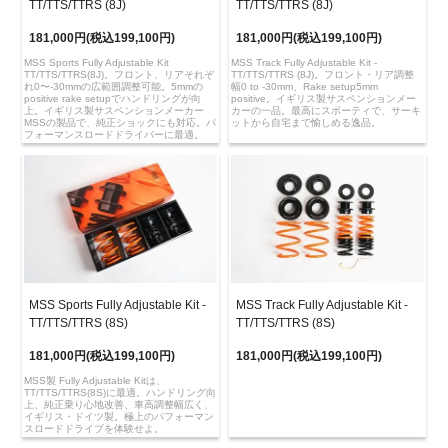
TT/TTS/TTRS (8J)
TT/TTS/TTRS (8J)
181,000円(税込199,100円)
181,000円(税込199,100円)
MSS Sports Fully Adjustable Kit
MSS Track Fully Adjustable Kit -
TT/TTS/TTRS(8J)。フロント、リアそれぞ
TT/TTS/TTRS (8J)。フロント・リア調整
れ0〜-30mmの広範囲調整可能。5mmの
幅0 to -30mm、Rake setup5mm
positive rake setupでハンドリングが向
positive。イギリス製サスペンションメー
上。イギリス製サスペンションメーカー
カーの一品。最高にスポーティで、サーキ
MSSの製品で、純正ショックにも対応。パ
ットから自宅まで愉しめる逸品。
フォーマンスロードドライバーに最適。
MSS Sports Fully Adjustable Kit -
MSS Track Fully Adjustable Kit -
TT/TTS/TTRS (8S)
TT/TTS/TTRS (8S)
181,000円(税込199,100円)
181,000円(税込199,100円)
MSS製 Fully Adjustable Kitは、
TT/TTS/TTRS(8S)に最適。ハンドリング向
上、純正乗り心地改善、車高調整幅広く、
イギリス・ドイツ製。極上のパフォーマン
スロードドライブを体験せよ。