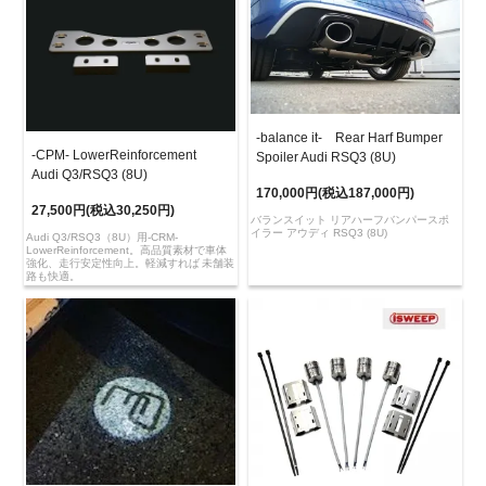
-balance it- Rear Harf Bumper
-CPM- LowerReinforcement
Spoiler Audi RSQ3 (8U)
Audi Q3/RSQ3 (8U)
170,000円(税込187,000円)
27,500円(税込30,250円)
バランスイット リアハーフバンパースポ
イラー アウディ RSQ3 (8U)
Audi Q3/RSQ3（8U）用-CRM-
LowerReinforcement。高品質素材で車体
強化、走行安定性向上。軽減すれば 未舗装
路も快適。