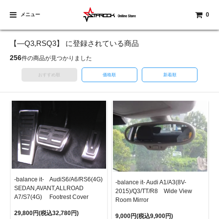
0
メニュー
【―Q3,RSQ3】 に登録されている商品
256
件の商品が見つかりました
おすすめ順
価格順
新着順
-balance it- AudiS6/A6/RS6(4G)
-balance it- Audi A1/A3(8V-
SEDAN,AVANT,ALLROAD
2015)/Q3/TT/R8 Wide View
A7/S7(4G) Footrest Cover
Room Mirror
29,800円(税込32,780円)
9,000円(税込9,900円)