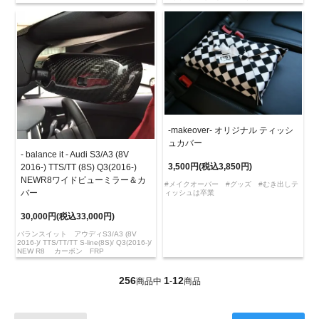
-makeover- オリジナル ティッシ
ュカバー
- balance it - Audi S3/A3 (8V
3,500円(税込3,850円)
2016-) TTS/TT (8S) Q3(2016-)
NEWR8ワイドビューミラー＆カ
#メイクオーバー #グッズ #むき出しテ
バー
ィッシュは卒業
30,000円(税込33,000円)
バランスイット アウディS3/A3 (8V
2016-)/ TTS/TT/TT S-line(8S)/ Q3(2016-)/
NEW R8 カーボン FRP
256
1
12
商品中
-
商品