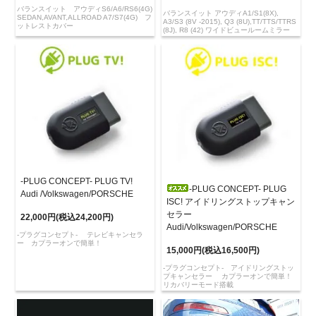
バランスイット アウディS6/A6/RS6(4G)
バランスイット アウディA1/S1(8X),
SEDAN,AVANT,ALLROAD A7/S7(4G) フ
A3/S3 (8V -2015), Q3 (8U),TT/TTS/TTRS
ットレストカバー
(8J), R8 (42) ワイドビュールームミラー
-PLUG CONCEPT- PLUG TV!
-PLUG CONCEPT- PLUG
Audi /Volkswagen/PORSCHE
ISC! アイドリングストップキャン
セラー
22,000円(税込24,200円)
Audi/Volkswagen/PORSCHE
-プラグコンセプト- テレビキャンセラ
ー カプラーオンで簡単！
15,000円(税込16,500円)
-プラグコンセプト- アイドリングストッ
プキャンセラー カプラーオンで簡単！
リカバリーモード搭載