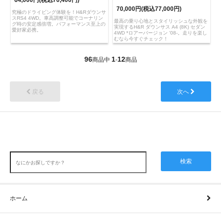
64,000円(税込70,400円)
70,000円(税込77,000円)
究極のドライビング体験を！H&Rダウンサ
スRS4 4WD。車高調整可能でコーナリン
最高の乗り心地とスタイリッシュな外観を
グ時の安定感倍増。パフォーマンス至上の
実現するH&R ダウンサス A4 (8K) セダン
愛好家必携。
4WD *ロアーバージョン '08-。走りを楽し
むなら今すぐチェック！
96
1
12
商品中
-
商品
戻る
次へ
検索
ホーム