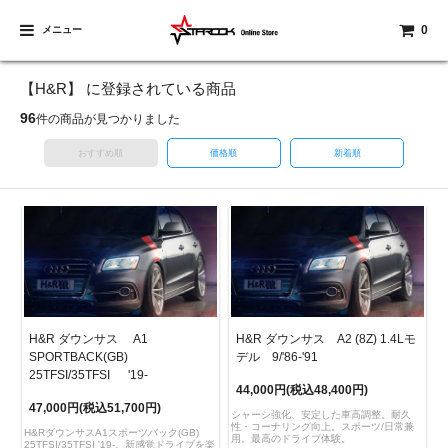
0
メニュー
【H&R】 に登録されている商品
96
件の商品が見つかりました
おすすめ順
価格順
新着順
H&R ダウンサス A1
H&R ダウンサス A2 (8Z) 1.4Lモ
SPORTBACK(GB)
デル 9/'86-'91
25TFSI/35TFSI '19-
44,000円(税込48,400円)
47,000円(税込51,700円)
シャーシ強化、安定した車高調整。耐久
性・コーナリング向上。スポーツ/日常兼
H&RダウンサスA1スポーツバック(GB)
用。最高のドライブ体験。
25TFSI/35TFSI '19-。新感覚ドライブを楽