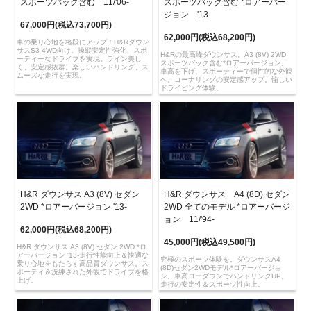
スポーツバック含む 11/'06-
スポーツバック含む *ロアーバー
ジョン '13-
67,000円(税込73,700円)
62,000円(税込68,200円)
車の乗り心地を格段にアップ！H&Rダウン
サスS3 4WD向け。操縦安定性強化、スポ
H&Rの最高峰ダウンサス。A3 (8V) 2WD
ーティーなドライブを実現。ライン美し
スポーツバック含む*ロアーバージョン。
く、安定感抜群。楽しいハンドリング、ス
車高を下げ、スポーティーで個性的な外観
ムーズな走行を実現。
へ。コーナリングの安定感アップ。愉しい
ドライビング体験。
H&R ダウンサス A3 (8V) セダン
H&R ダウンサス A4 (8D) セダン
2WD *ロアーバージョン '13-
2WD 全てのモデル *ロアーバージ
ョン 11/'94-
62,000円(税込68,200円)
45,000円(税込49,500円)
H&R ダウンサス A3 (8V) セダン 2WD *ロ
アーバージョン '13-走行性能向上＆快適な
究極のスポーツ体験を。ダウンサスA4
乗り心地をもたらす高品質ダウンサス。ス
(8D)セダン2WDモデル*ロアーバージョ
ポーティ＆洗練された外観でドライブを格
ン。車高ローダウンでハンドリングUP。
上げ。
走行の安定性＆スポーツ性向上。