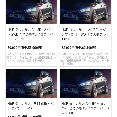
H&R ダウンサス A4 (8D) アバン
H&R ダウンサス A4 (8E) セダ
ト 2WD 全てのモデル *ロアーバ
ン/アバント 4WD 全てのモデル
ージョン '96-
11/'00-
50,000円(税込55,000円)
63,000円(税込69,300円)
H&RダウンサスA4アバント2WD。車高調
H&R ダウンサス。車高調整で快適なドラ
整でスポーティな外観に。旋回安定性とハ
イブ実現。ハンドリング向上、安定性増
ンドリング向上。自動車愛好家へ。
加。路面振動軽減、乗り心地向上。DIY取
り付け簡単。
H&R ダウンサス RS4 (8E) セダ
H&R ダウンサス A4 (8K) セダン
ン/アバント 4WD
4WD 全てのモデル *ロアーバージ
ョン '08-