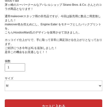
\9000＋tax
茅ヶ崎のスーパークールなアパレルショップ Sirano Bros. & Co. さんとのコ
ラボ商品となります！
通常makeoverスタッフ用の非売品ですが、今回は販売用に数点ご用意致し
ました！
makeover色を控えめにし、Engine Eater をモチーフとしたバックプリント
を。
こちらHoodooMan氏のデザインを採用させて頂きました。
カッコイイ仕上がりで、手に取って非常に満足頂ける仕上がりとなっており
ます。
ご好評につき今年はXLを追加しました！
是非この機会をお見逃しなく！！
個数
サイズ
カートに入れる