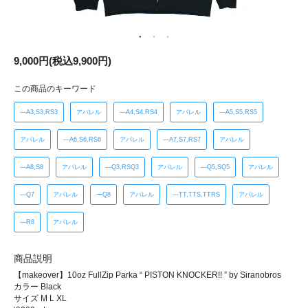
9,000円(税込9,900円)
この商品のキーワード
―A3,S3,RS3
アパレル
―A4,S4,RS4
アパレル
―A5,S5,RS5
アパレル
―A6,S6,RS6
アパレル
―A7,S7,RS7
アパレル
―A8,S8
アパレル
―Q3,RSQ3
アパレル
―Q5,SQ5
アパレル
―Q7
アパレル
ーQ8
アパレル
―TT,TTS,TTRS
アパレル
―R8
アパレル
商品説明
【makeover】10oz FullZip Parka “ PISTON KNOCKER!! ” by Siranobros
カラー Black
サイズ M L XL