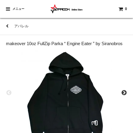
0
メニュー
アパレル
makeover 10oz FullZip Parka “ Engine Eater ” by Siranobros