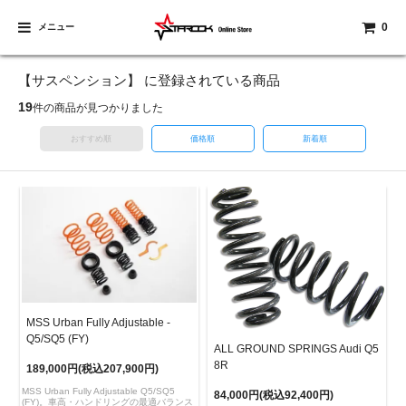
0
メニュー
【サスペンション】 に登録されている商品
19
件の商品が見つかりました
おすすめ順
価格順
新着順
MSS Urban Fully Adjustable -
Q5/SQ5 (FY)
ALL GROUND SPRINGS Audi Q5
8R
189,000円(税込207,900円)
MSS Urban Fully Adjustable Q5/SQ5
84,000円(税込92,400円)
(FY)。車高・ハンドリングの最適バランス